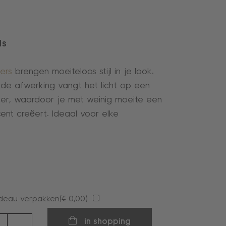
ds
ers
brengen moeiteloos stijl in je look.
de afwerking vangt het licht op een
er, waardoor je met weinig moeite een
ent creëert. Ideaal voor elke
deau verpakken(
€
0,00
)
ers
in shopping