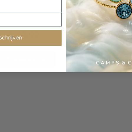
oorhangers
oorringen
al Droplet Harmony
Triple Oval Harmo
€
45,00
€
40,00
nschrijven
shopping bag
shopping bag