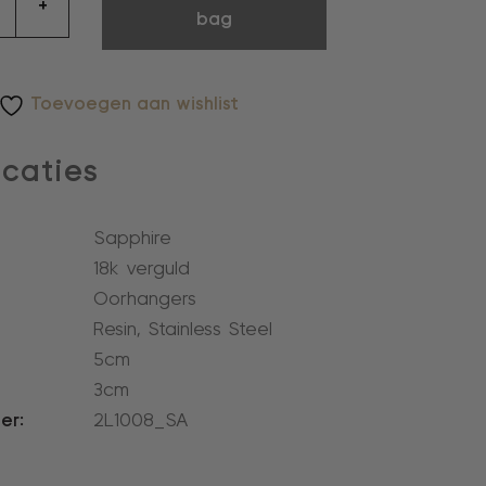
+
bag
Toevoegen aan wishlist
icaties
Sapphire
18k verguld
l
Oorhangers
Resin, Stainless Steel
5cm
3cm
er:
2L1008_SA