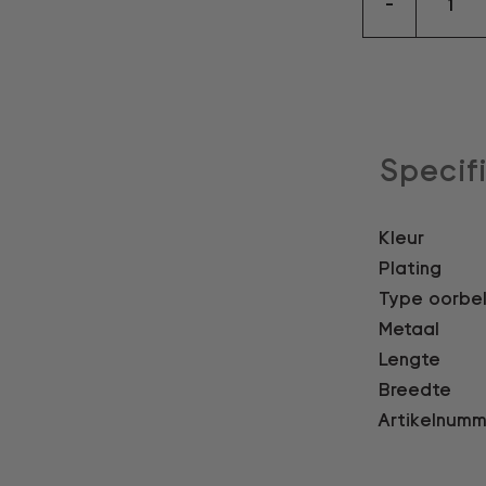
-
aantal
Specif
Kleur
Plating
Type oorbe
Metaal
Lengte
Breedte
Artikelnumm