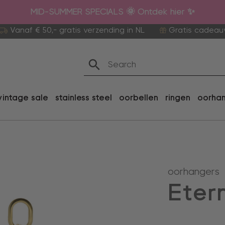
MID-SUMMER SPECIALS 🌞 Ontdek hier ✨
Vanaf € 50,- gratis verzending in NL
Gratis cadeau
vintage sale
stainless steel
oorbellen
ringen
oorha
oorhangers
Eter