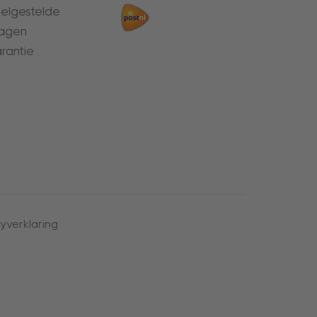
elgestelde
agen
rantie
yverklaring