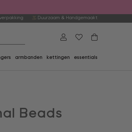
verpakking
Duurzaam & Handgemaakt
ngers
armbanden
kettingen
essentials
nal Beads