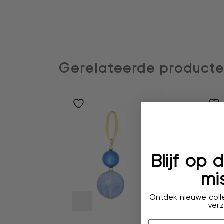
Gerelateerde product
Blijf op
mis
Ontdek nieuwe colle
verz