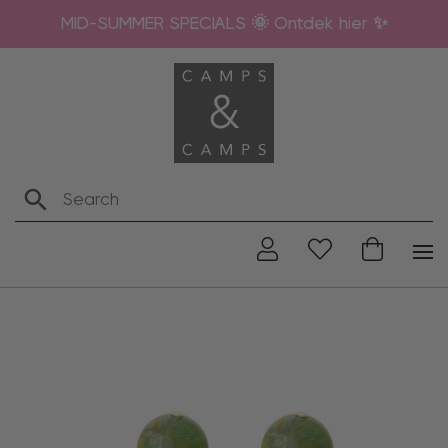
MID-SUMMER SPECIALS 🌞 Ontdek hier ✨