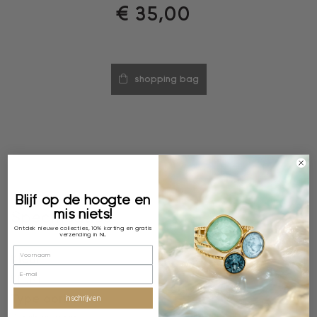
€
35,00
shopping bag
Blijf op de hoogte en
mis niets!
Specificaties
Ontdek nieuwe collecties, 10% korting en gratis
verzending in NL
Kleur
Khaki
Type oorbel
inschrijven