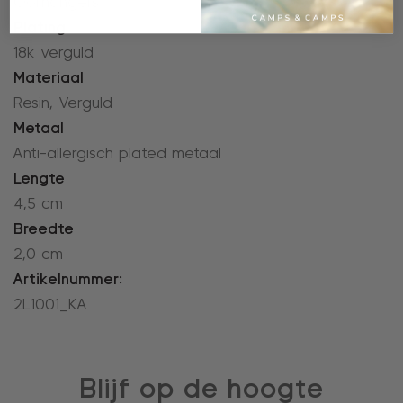
Oorhangers
Plating
18k verguld
Materiaal
Resin, Verguld
Metaal
Anti-allergisch plated metaal
Lengte
4,5 cm
Breedte
2,0 cm
Artikelnummer:
2L1001_KA
Blijf op de hoogte