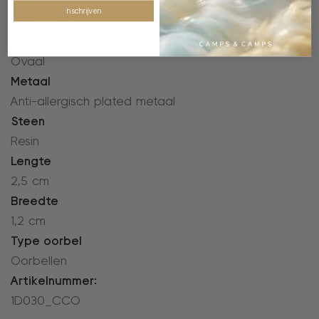
Plating
inschrijven
18k verguld
Vorm
Ovaal
Metaal
Anti-allergisch plated metaal
Steen
Resin
Lengte
2,5 cm
Breedte
1,2 cm
Type oorbel
Oorbellen
Artikelnummer:
1D030_CCO