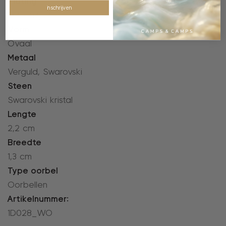
Plating
inschrijven
18k verguld
Vorm
Ovaal
Metaal
Verguld, Swarovski
Steen
Swarovski kristal
Lengte
2,2 cm
Breedte
1,3 cm
Type oorbel
Oorbellen
Artikelnummer:
1D028_WO