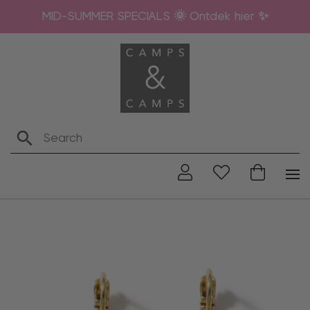
MID-SUMMER SPECIALS 🌞 Ontdek hier ✨