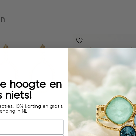
en
 de hoogte en
 niets!
cties, 10% korting en gratis
ending in NL
oorbellen
oorbellen
Ivory Cream
Rogue Coquille