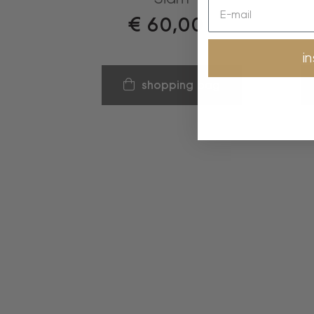
€
60,00
i
shopping bag