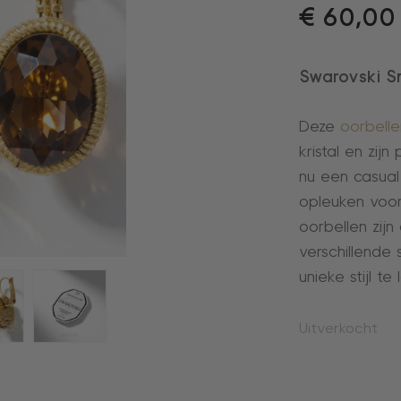
€
60,00
Swarovski 
Deze
oorbelle
kristal en zij
nu een casual 
opleuken voor
oorbellen zij
verschillende s
unieke stijl te 
Uitverkocht