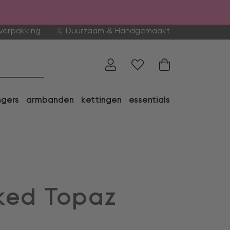
verpakking
Duurzaam & Handgemaakt
ngers
armbanden
kettingen
essentials
ed Topaz