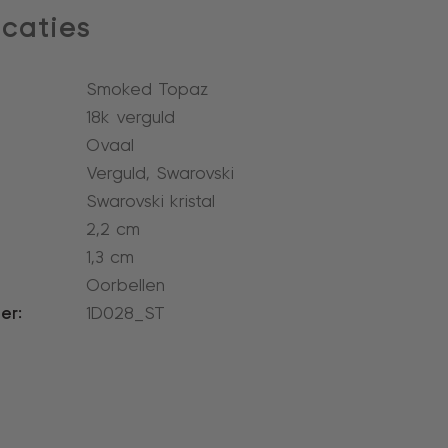
icaties
Smoked Topaz
18k verguld
Ovaal
Verguld, Swarovski
Swarovski kristal
2,2 cm
1,3 cm
l
Oorbellen
er:
1D028_ST