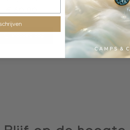
€
60,00
€
60,00
nschrijven
shopping bag
shopping bag