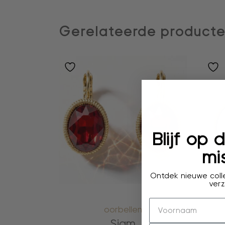
Gerelateerde product
Blijf op
mis
Ontdek nieuwe colle
verz
oorbellen
Siam