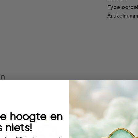
Type oorbe
Artikelnumm
en
 de hoogte en
 niets!