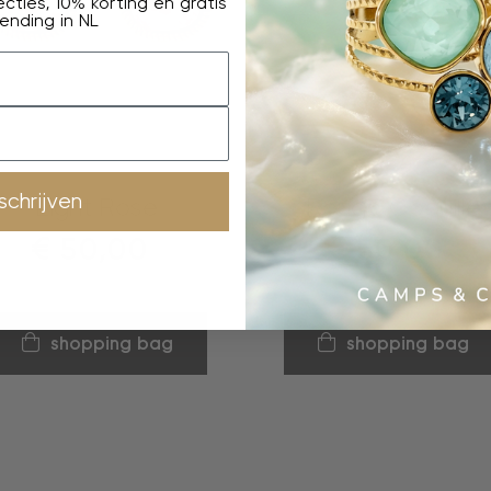
cties, 10% korting en gratis
ending in NL
oorbellen
oorbellen
nschrijven
Light Rose
Rouge Coquille
€
50,00
€
50,00
shopping bag
shopping bag