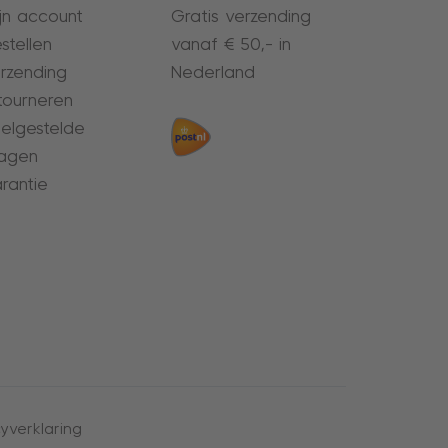
jn account
Gratis verzending
stellen
vanaf € 50,- in
rzending
Nederland
tourneren
elgestelde
agen
rantie
yverklaring