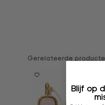
Gerelateerde product
Blijf op
mis