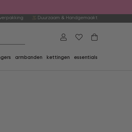
verpakking
Duurzaam & Handgemaakt
ngers
armbanden
kettingen
essentials