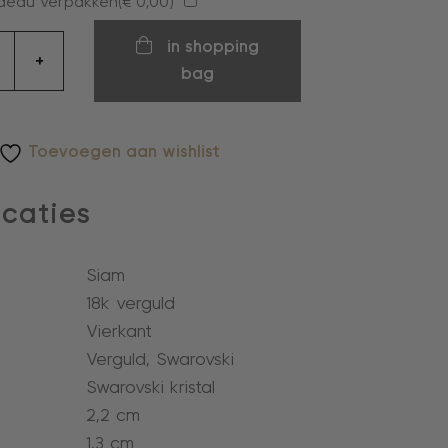
deau verpakken(
€
0,00
)
en
in shopping
+
bag
Toevoegen aan wishlist
icaties
Siam
18k verguld
Vierkant
Verguld, Swarovski
Swarovski kristal
2,2 cm
1,3 cm