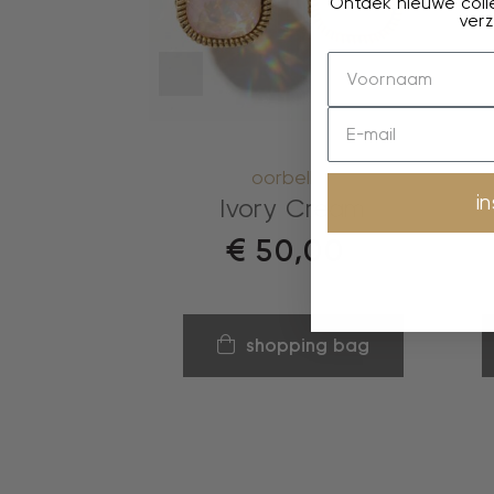
Ontdek nieuwe colle
verz
oorbellen
i
Ivory Cream
€
50,00
shopping bag