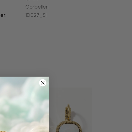
l
Oorbellen
er:
1D027_SI