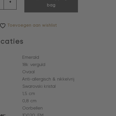
+
bag
Toevoegen aan wishlist
icaties
Emerald
18k verguld
Ovaal
Anti-allergisch & nikkelvrij
Swarovski kristal
1,5 cm
0,8 cm
l
Oorbellen
er:
1D020_EM