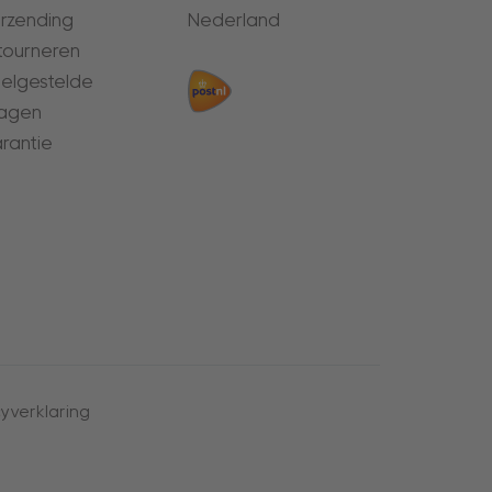
rzending
Nederland
tourneren
elgestelde
agen
rantie
yverklaring