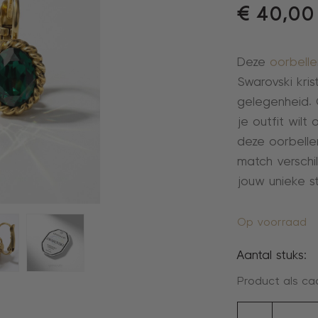
€
40,00
Deze
oorbelle
Swarovski kris
gelegenheid. 
je outfit wil
deze oorbelle
match verschil
jouw unieke sti
Op voorraad
Aantal stuks:
Product als ca
oorbell