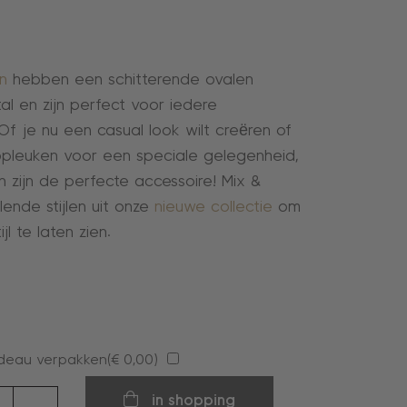
n
hebben een schitterende ovalen
tal en zijn perfect voor iedere
Of je nu een casual look wilt creëren of
t opleuken voor een speciale gelegenheid,
n zijn de perfecte accessoire! Mix &
lende stijlen uit onze
nieuwe collectie
om
jl te laten zien.
deau verpakken(
€
0,00
)
en
in shopping