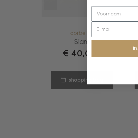
oorbellen
Siam
i
€
40,00
shopping bag