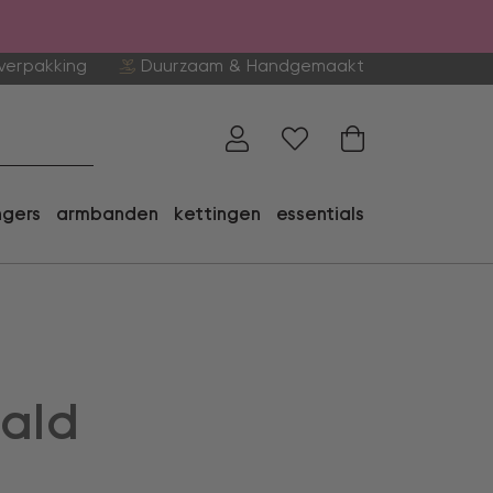
verpakking
Duurzaam & Handgemaakt
ngers
armbanden
kettingen
essentials
ald