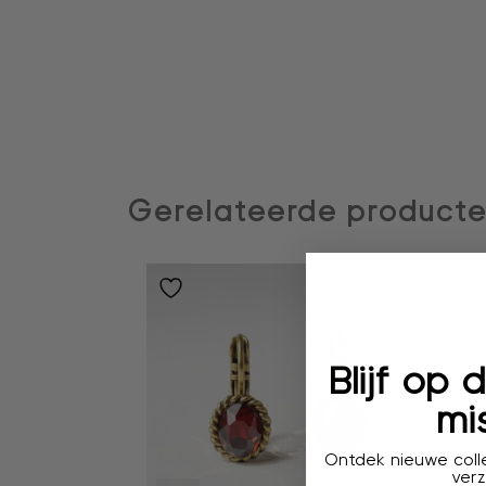
Gerelateerde product
Blijf op
mis
Ontdek nieuwe colle
verz