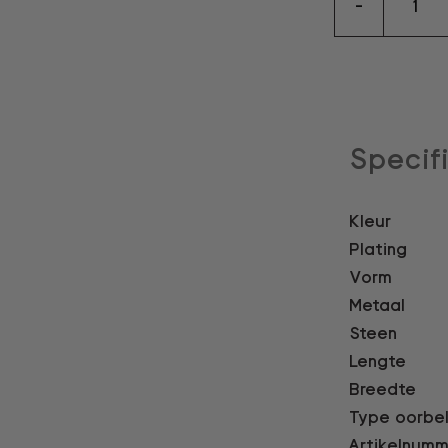
-
aantal
Specif
Kleur
Plating
Vorm
Metaal
Steen
Lengte
Breedte
Type oorbe
Artikelnumm