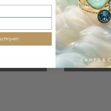
oorbellen
oorbellen
Silver Dust
Light Rose
nschrijven
€
40,00
€
40,00
shopping bag
shopping bag