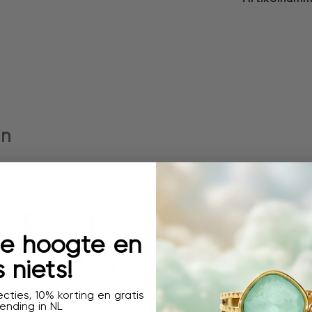
en
 de hoogte en
 niets!
cties, 10% korting en gratis
ending in NL