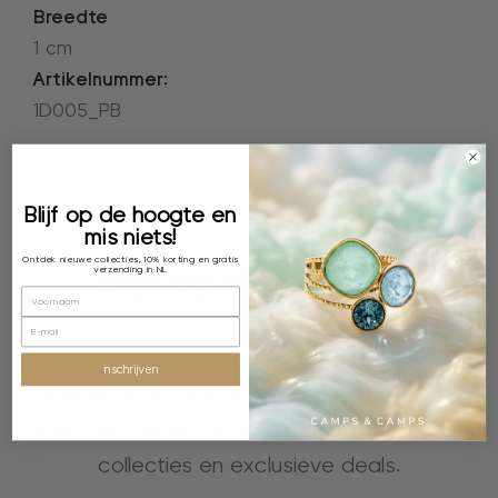
Breedte
1 cm
Artikelnummer:
1D005_PB
Blijf op de hoogte en
mis niets!
Ontdek nieuwe collecties, 10% korting en gratis
Blijf op de hoogte
verzending in NL
Schrijf je nu in voor onze nieuwsbrief, je
inschrijven
ontvangt 10% korting, gratis verzending en je
bent als eerste op de hoogte van nieuwe
collecties en exclusieve deals.