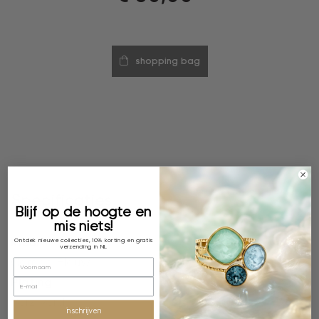
shopping bag
Specificaties
Blijf op de hoogte en
mis niets!
Kleur
Ontdek nieuwe collecties, 10% korting en gratis
verzending in NL
Camee Blauw
Plating
Verzilverd
inschrijven