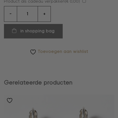
Product als cadeau verpakken(
€
0,00
)
oorbellen
-
+
aantal
in shopping bag
Toevoegen aan wishlist
Gerelateerde producten