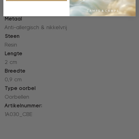
Vorm
Ovaal
Metaal
Anti-allergisch & nikkelvrij
Steen
Resin
Lengte
2 cm
Breedte
0,9 cm
Type oorbel
Oorbellen
Artikelnummer:
1A030_CBE