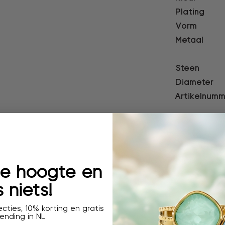
Plating
Vorm
Metaal
Steen
Diameter
Artikelnumm
 de hoogte en
 niets!
cties, 10% korting en gratis
ending in NL