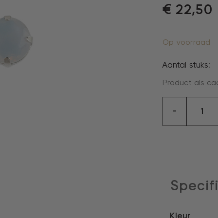
€
22,50
Op voorraad
Aantal stuks:
Product als ca
oorstek
-
aantal
Specif
Kleur