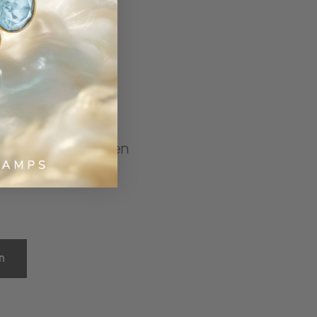
gratis verzending en
clusieve deals.
n