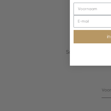
i
Schrijf je nu in vo
je bent als ee