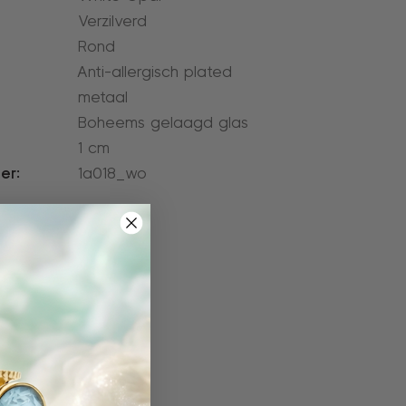
Verzilverd
Rond
Anti-allergisch plated
metaal
Boheems gelaagd glas
1 cm
er:
1a018_wo