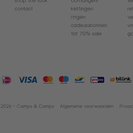
shop the look
oorhangers
ve
contact
kettingen
re
ringen
ve
cadeaubonnen
vr
tot 70% sale
ga
 2026 -
Camps & Camps
Algemene voorwaarden
Privac