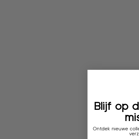
Blijf op
mis
Ontdek nieuwe colle
verz