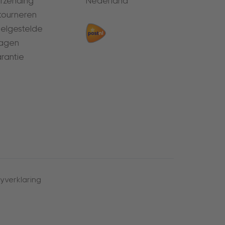
rzending
Nederland
tourneren
elgestelde
agen
rantie
yverklaring