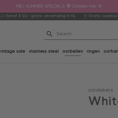
MID-SUMMER SPECIALS 🌞 Ontdek hier ✨
Vanaf € 50,- gratis verzending in NL
Gratis cadeau
vintage sale
stainless steel
oorbellen
ringen
oorha
oorstekers
Whit