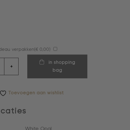
deau verpakken(
€
0,00
)
ers
in shopping
+
bag
Toevoegen aan wishlist
icaties
White Opal