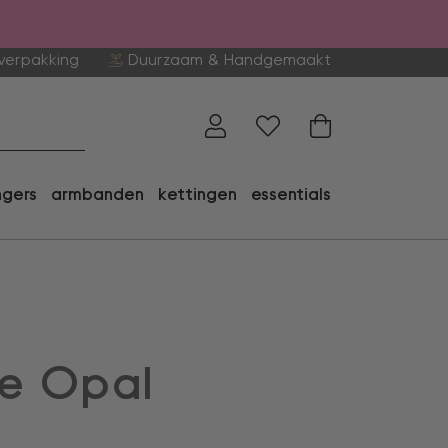
verpakking
Duurzaam & Handgemaakt
ngers
armbanden
kettingen
essentials
e Opal