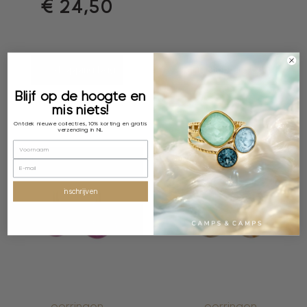
€
24,50
shopping bag
shopping bag
Blijf op de hoogte en
mis niets!
Ontdek nieuwe collecties, 10% korting en gratis
verzending in NL
inschrijven