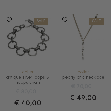
SALE
SALE
collier
collier
antique silver loops &
pearly chic necklace
hoops chain
€
70,00
€
80,00
€
49,00
€
40,00