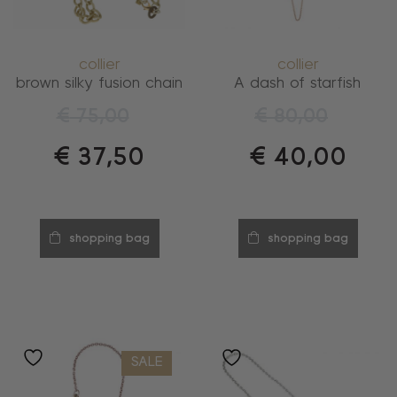
collier
collier
brown silky fusion chain
A dash of starfish
€
75,00
€
80,00
€
37,50
€
40,00
shopping bag
shopping bag
SALE