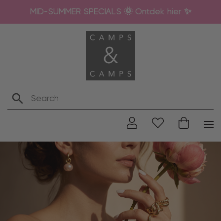
MID-SUMMER SPECIALS 🌞 Ontdek hier ✨