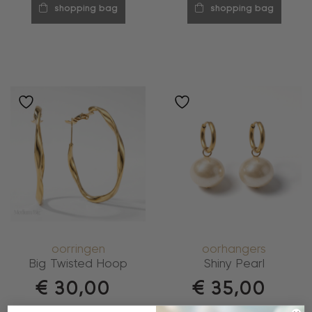
shopping bag
shopping bag
oorringen
oorhangers
Big Twisted Hoop
Shiny Pearl
€
30,00
€
35,00