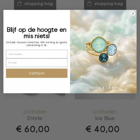
shopping bag
shopping bag
Blijf op de hoogte en
mis niets!
Ontdek nieuwe collecties, 10% korting en gratis
verzending in NL
inschrijven
oorbellen
oorbellen
Erinite
Ice Blue
€
60,00
€
40,00