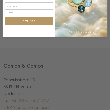
inschrijven
inschrijven
Camps & Camps
Panhuisstraat 10
5913 TN Venlo
Nederland
Tel:
+31 (0)77 38 71 757
info@campsencamps.nl