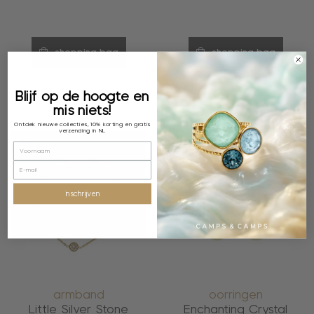
shopping bag
shopping bag
Blijf op de hoogte en
mis niets!
Ontdek nieuwe collecties, 10% korting en gratis
verzending in NL
inschrijven
armband
oorringen
Little Silver Stone
Enchanting Crystal