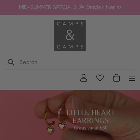
MID-SUMMER SPECIALS 🌞 Ontdek hier ✨