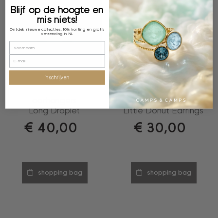
Blijf op de hoogte en
mis niets!
Ontdek nieuwe collecties, 10% korting en gratis
verzending in NL
inschrijven
oorhangers
oorringen
Long Droplet
Little Donut Earrings
€
40,00
€
30,00
shopping bag
shopping bag