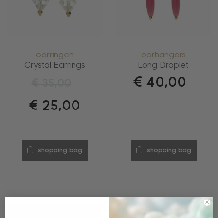
oorringen
oorhangers
Crystal Earrings
Long Droplet
€
40,00
€
35,00
€
25,00
shopping bag
shopping bag