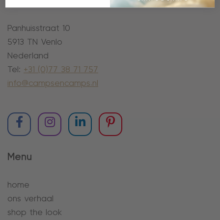
Camps & Camps
Panhuisstraat 10
5913 TN Venlo
Nederland
Tel:
+31 (0)77 38 71 757
info@campsencamps.nl
Menu
home
ons verhaal
shop the look