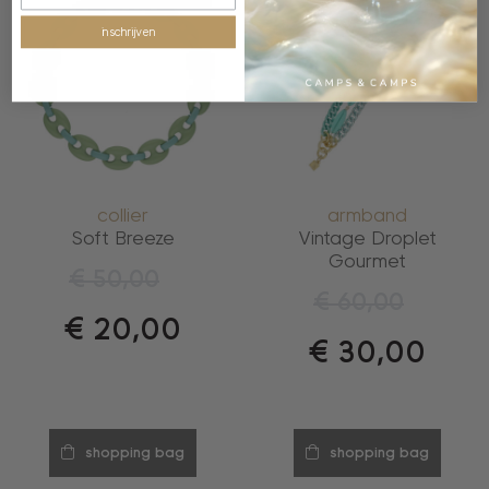
inschrijven
collier
armband
Soft Breeze
Vintage Droplet
Gourmet
€
50,00
€
60,00
€
20,00
€
30,00
shopping bag
shopping bag