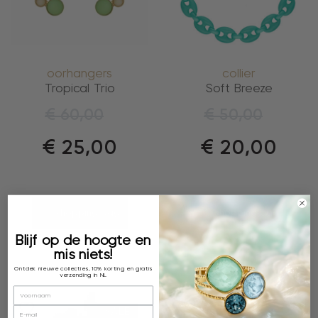
oorhangers
collier
Tropical Trio
Soft Breeze
€
60,00
€
50,00
€
25,00
€
20,00
shopping bag
shopping bag
Blijf op de hoogte en
mis niets!
Ontdek nieuwe collecties, 10% korting en gratis
verzending in NL
SALE
SALE