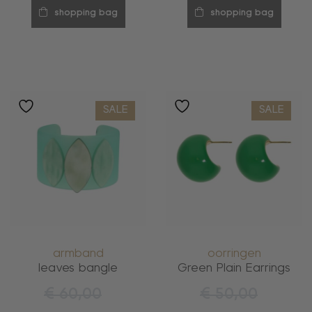
shopping bag
shopping bag
SALE
SALE
armband
oorringen
leaves bangle
Green Plain Earrings
€
60,00
€
50,00