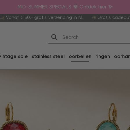
MID-SUMMER SPECIALS 🌞 Ontdek hier ✨
Vanaf € 50,- gratis verzending in NL
Gratis cadeau
vintage sale
stainless steel
oorbellen
ringen
oorha