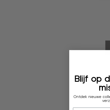
Blijf op
mis
Ontdek nieuwe colle
verz