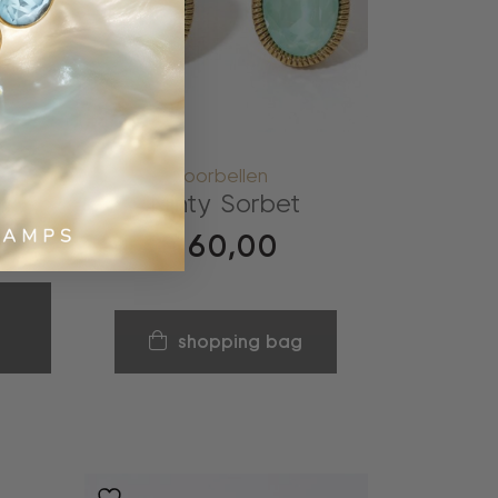
oorbellen
Minty Sorbet
€
60,00
shopping bag