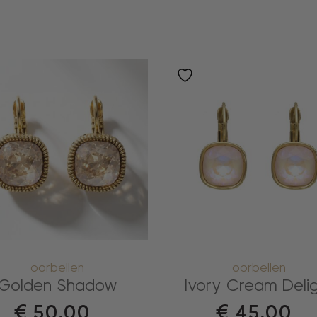
oorbellen
oorbellen
Golden Shadow
Ivory Cream Deli
€
50,00
€
45,00