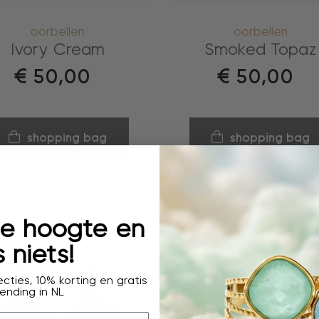
oorbellen
oorbellen
Ivory Cream
Smoked Topaz
€
50,00
€
50,00
shopping bag
shopping bag
 de hoogte en
 niets!
cties, 10% korting en gratis
ending in NL