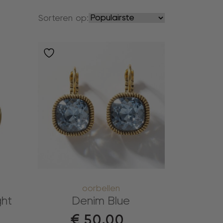
Sorteren op:
oorbellen
ght
Denim Blue
€
50,00