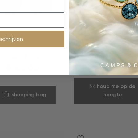
nschrijven
oorbellen
oorbellen
Jet Black
Minty Sorbet
€
45,00
€
50,00
houd me op de
shopping bag
hoogte