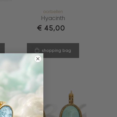
oorbellen
Hyacinth
€
45,00
shopping bag